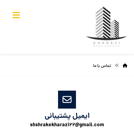
تماس با ما
ایمیل پشتیبانی
shshrakekharazi۲۲@gmail.com