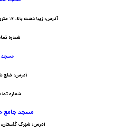
مسجد امام
آدرس: زیبا دشت بالا، ۱۶ متری شهید علیزاده، جنب پارک مروارید
شماره تماس: ۵۲۶
مسجد ج
آدرس: ضلع شم
شماره تماس: ۷۷۲
مسجد جامع ح
آدرس: شهرک گلستان، بلو