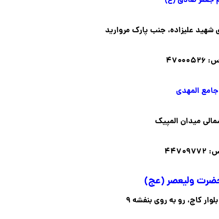
 جعفر صادق (ع)
۴۷۰۰۰
امع المهدی
الی میدان المپیک
۴۴۷۰۹
ضرت ولیعصر (عج)
ار کاج، رو به روی بنفشه ۹