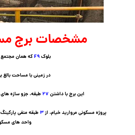
مشخصات برج مسک
بلوک
F۹
که همان مجتمع م
در زمینی با مساحت بالغ ب
این برج با داشتن
۲۷
طبقه، جزو سازه های ب
پروژه مسکونی مروارید خیام، از
۳
طبقه منفی پارکینگ 
واحد های مسکو