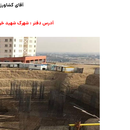
آقای کشاورز 
آدرس دفتر : شهرک شهید خرازی زیر برج فا