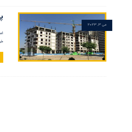
پر
می ۳, ۲۰۲۳
ام
خر