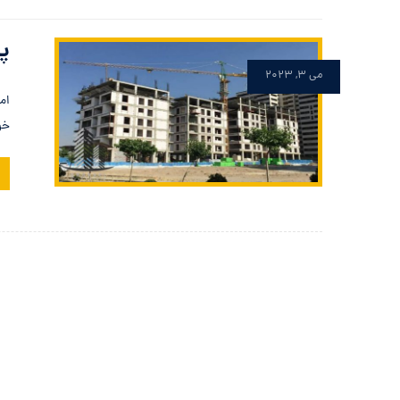
پر
می ۳, ۲۰۲۳
ام
خر